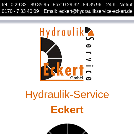
Tel.: 0 29 32 - 89 35 95 Fax: 0 29 32 - 89 35 96 24 h - Notruf:
0170 - 7 33 40 09 Email:
eckert@hydraulikservice-eckert.de
Hydraulik-Service
Eckert